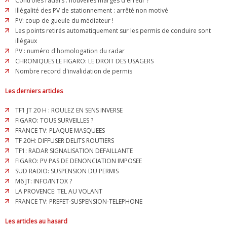
Contrôles radars : nouvelles marges d'erreur ?
Illégalité des PV de stationnement : arrêté non motivé
PV: coup de gueule du médiateur !
Les points retirés automatiquement sur les permis de conduire sont
illégaux
PV : numéro d'homologation du radar
CHRONIQUES LE FIGARO: LE DROIT DES USAGERS
Nombre record d'invalidation de permis
Les derniers articles
TF1 JT 20 H : ROULEZ EN SENS INVERSE
FIGARO: TOUS SURVEILLES ?
FRANCE TV: PLAQUE MASQUEES
TF 20H: DIFFUSER DELITS ROUTIERS
TF1: RADAR SIGNALISATION DEFAILLANTE
FIGARO: PV PAS DE DENONCIATION IMPOSEE
SUD RADIO: SUSPENSION DU PERMIS
M6 JT: INFO/INTOX ?
LA PROVENCE: TEL AU VOLANT
FRANCE TV: PREFET-SUSPENSION-TELEPHONE
Les articles au hasard