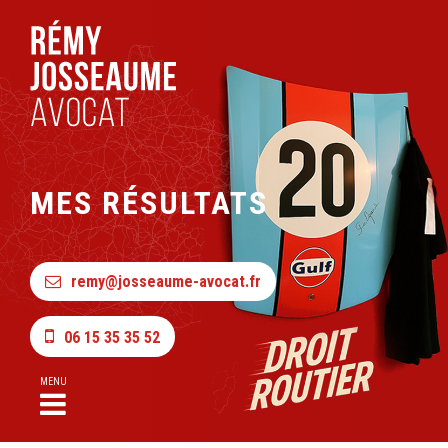
MES RÉSULTATS
remy@josseaume-avocat.fr
06 15 35 35 52
MENU