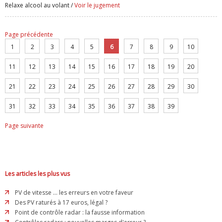
Relaxe alcool au volant /
Voir le jugement
Page précédente
1
2
3
4
5
6
7
8
9
10
11
12
13
14
15
16
17
18
19
20
21
22
23
24
25
26
27
28
29
30
31
32
33
34
35
36
37
38
39
Page suivante
Les articles les plus vus
PV de vitesse ... les erreurs en votre faveur
Des PV raturés à 17 euros, légal ?
Point de contrôle radar : la fausse information