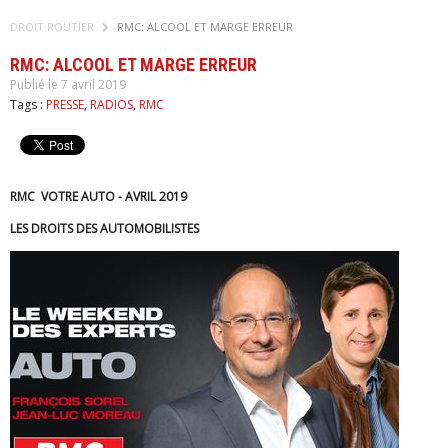
DROIT ROUTIER
RMC: ALCOOL ET MARGE ERREUR
RMC: ALCOOL ET MARGE ERREUR
Publié le 7 avril 2019
Tags :
PRESSE
,
RADIOS
,
RMC
RMC VOTRE AUTO - AVRIL 2019
LES DROITS DES AUTOMOBILISTES