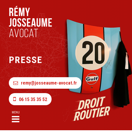
PRESSE
remy@josseaume-avocat.fr
06 15 35 35 52
MENU