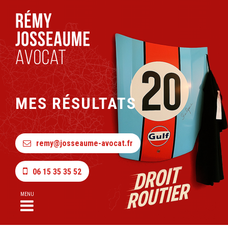
MES RÉSULTATS
remy@josseaume-avocat.fr
06 15 35 35 52
MENU