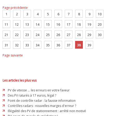
Page précédente
1
2
3
4
5
6
7
8
9
10
11
12
13
14
15
16
17
18
19
20
21
22
23
24
25
26
27
28
29
30
31
32
33
34
35
36
37
38
39
Page suivante
Les articles les plus vus
PV de vitesse ... les erreurs en votre faveur
Des PV raturés à 17 euros, légal ?
Point de contrôle radar : la fausse information
Contrôles radars : nouvelles marges d'erreur ?
Illégalité des PV de stationnement : arrêté non motivé