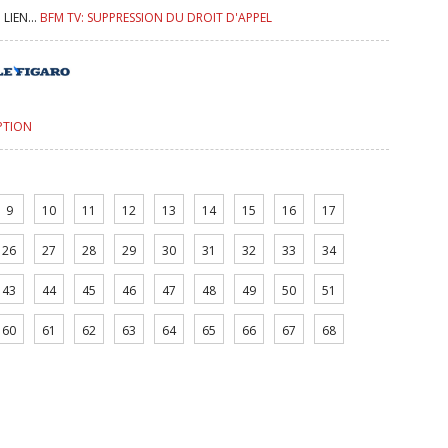
LIEN...
BFM TV: SUPPRESSION DU DROIT D'APPEL
IPTION
9
10
11
12
13
14
15
16
17
26
27
28
29
30
31
32
33
34
43
44
45
46
47
48
49
50
51
60
61
62
63
64
65
66
67
68