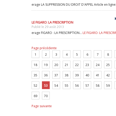
erage LA SUPPRESSION DU DROIT D'APPEL Article en ligne: 
LE FIGARO: LA PRESCRIPTION
Publié le 29 août 2013
erage FIGARO : LA PRESCRIPTION...
LE FIGARO: LA PRESCR
Page précédente
1
2
3
4
5
6
7
8
18
19
20
21
22
23
24
25
35
36
37
38
39
40
41
42
52
53
54
55
56
57
58
59
69
70
Page suivante