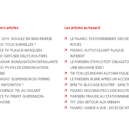
ers articles
Les articles au hasard
T 20 H : ROULEZ EN SENS INVERSE
LE FIGARO: STATIONNEMENT DES D
O: TOUS SURVEILLES ?
ROUES
CE TV: PLAQUE MASQUEES
FIGARO: AUTOCOLLANT PLAQUE
H: DIFFUSER DELITS ROUTIERS
INTERDIT
 RADAR SIGNALISATION DEFAILLANTE
LE PARISIEN: ETHYLOTEST OBLIGATO
RO: PV PAS DE DENONCIATION
UNE MAUVAISE IDEE !
SEE
TIK TOK LES RADARS AUTOMATIQUE
RADIO: SUSPENSION DU PERMIS
LE PARISIEN: RUINE APRES UN ACCI
: INFO/INTOX ?
BFM TV: BLOCAGE ROUTIER - SANCT
ROVENCE: TEL AU VOLANT
FIGARO: NOUVEAUTES CODE ROUTE
CE TV: PREFET-SUSPENSION-
PARISIEN: FRAUDE AU STATIONNEM
PHONE
TF1 20H: RETOUR AUX 90KM/H
FIGARO: GARDE A VUE - EXCES DE VI