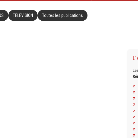
OS
TÉLÉVISION
Toutes les publications
L'
Le
Ré