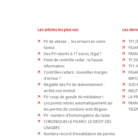
Les articles les plus vus
Les derni
PV de vitesse ... les erreurs en votre
TF1 J
faveur
FIGAR
Des PV raturés à 17 euros, légal ?
FRAN
Point de contrôle radar : la fausse
TF 20
information
TF1:
Contrôles radars : nouvelles marges
FIGA
d'erreur ?
IMPO
Illégalité des PV de stationnement :
SUD 
arrêté non motivé
M6 JT
PV: coup de gueule du médiateur !
LA P
Les points retirés automatiquement sur
FRAN
les permis de conduire sont illégaux
TELE
PV : numéro d'homologation du radar
CHRONIQUES LE FIGARO: LE DROIT DES
USAGERS
Nombre record d'invalidation de permis