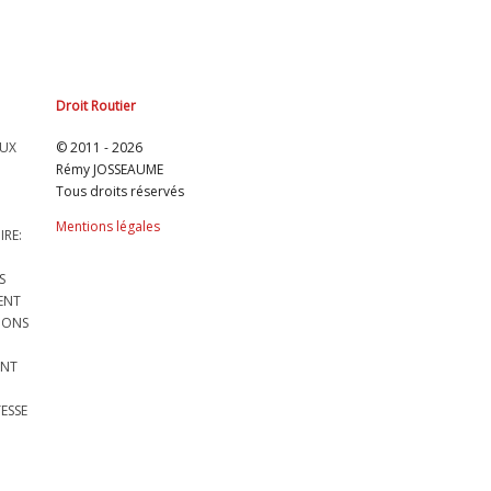
Droit Routier
EUX
© 2011 - 2026
Rémy JOSSEAUME
Tous droits réservés
Mentions légales
IRE:
S
DENT
IONS
ENT
TESSE