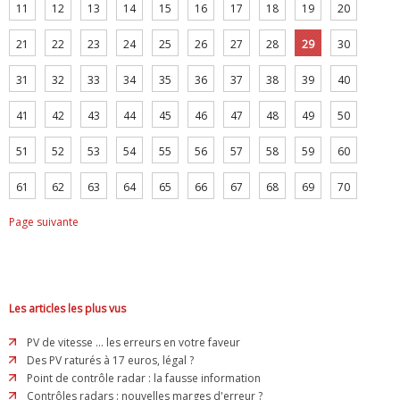
11
12
13
14
15
16
17
18
19
20
21
22
23
24
25
26
27
28
29
30
31
32
33
34
35
36
37
38
39
40
41
42
43
44
45
46
47
48
49
50
51
52
53
54
55
56
57
58
59
60
61
62
63
64
65
66
67
68
69
70
Page suivante
Les articles les plus vus
PV de vitesse ... les erreurs en votre faveur
Des PV raturés à 17 euros, légal ?
Point de contrôle radar : la fausse information
Contrôles radars : nouvelles marges d'erreur ?