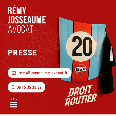
PRESSE
remy@josseaume-avocat.fr
06 15 35 35 52
MENU