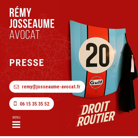
PRESSE
remy@josseaume-avocat.fr
06 15 35 35 52
MENU