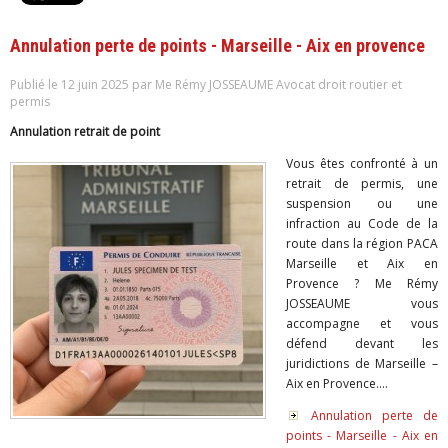
Annulation perte de points - Marseille - Aix en provence
Publié le 12 juin 2025 par Me Rémy JOSSEAUME Avocat droit routier et
permis
Annulation retrait de point
Vous êtes confronté à un
retrait de permis, une
suspension ou une
infraction au Code de la
route dans la région PACA
Marseille et Aix en
Provence ? Me Rémy
JOSSEAUME vous
accompagne et vous
défend devant les
juridictions de Marseille –
Aix en Provence....
Annulation perte de
points - Marseille - Aix en