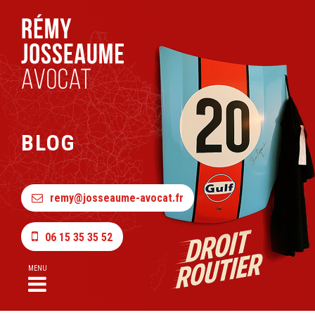
BLOG
remy@josseaume-avocat.fr
06 15 35 35 52
MENU