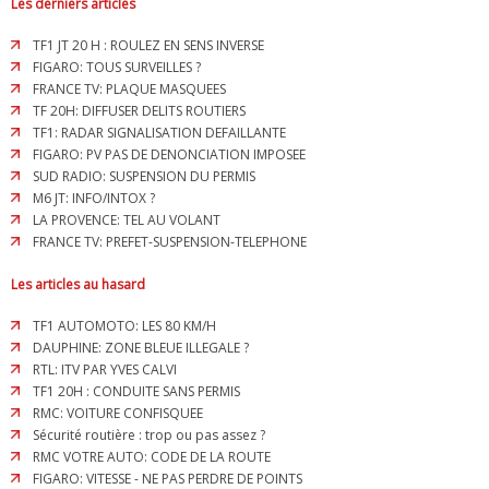
Les derniers articles
TF1 JT 20 H : ROULEZ EN SENS INVERSE
FIGARO: TOUS SURVEILLES ?
FRANCE TV: PLAQUE MASQUEES
TF 20H: DIFFUSER DELITS ROUTIERS
TF1: RADAR SIGNALISATION DEFAILLANTE
FIGARO: PV PAS DE DENONCIATION IMPOSEE
SUD RADIO: SUSPENSION DU PERMIS
M6 JT: INFO/INTOX ?
LA PROVENCE: TEL AU VOLANT
FRANCE TV: PREFET-SUSPENSION-TELEPHONE
Les articles au hasard
TF1 AUTOMOTO: LES 80 KM/H
DAUPHINE: ZONE BLEUE ILLEGALE ?
RTL: ITV PAR YVES CALVI
TF1 20H : CONDUITE SANS PERMIS
RMC: VOITURE CONFISQUEE
Sécurité routière : trop ou pas assez ?
RMC VOTRE AUTO: CODE DE LA ROUTE
FIGARO: VITESSE - NE PAS PERDRE DE POINTS