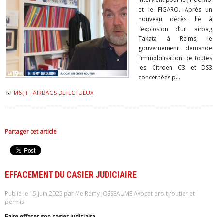
et le FIGARO. Après un
nouveau décès lié à
l’explosion d’un airbag
Takata à Reims, le
gouvernement demande
l’immobilisation de toutes
les Citroën C3 et DS3
concernées p...
M6 JT - AIRBAGS DEFECTUEUX
Partager cet article
EFFACEMENT DU CASIER JUDICIAIRE
Publié le 15 juin 2025 par Me Rémy JOSSEAUME Avocat droit routier et
permis
Faire effacer son casier judiciaire