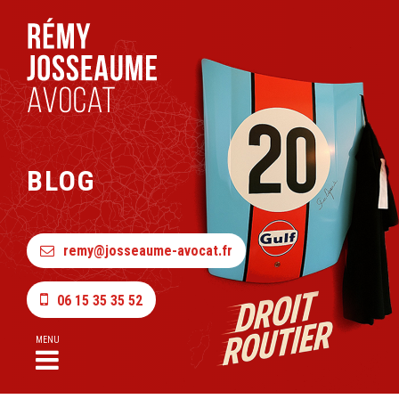
BLOG
remy@josseaume-avocat.fr
06 15 35 35 52
MENU