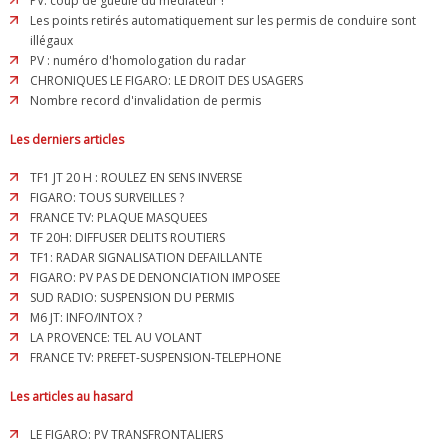
PV: coup de gueule du médiateur !
Les points retirés automatiquement sur les permis de conduire sont
illégaux
PV : numéro d'homologation du radar
CHRONIQUES LE FIGARO: LE DROIT DES USAGERS
Nombre record d'invalidation de permis
Les derniers articles
TF1 JT 20 H : ROULEZ EN SENS INVERSE
FIGARO: TOUS SURVEILLES ?
FRANCE TV: PLAQUE MASQUEES
TF 20H: DIFFUSER DELITS ROUTIERS
TF1: RADAR SIGNALISATION DEFAILLANTE
FIGARO: PV PAS DE DENONCIATION IMPOSEE
SUD RADIO: SUSPENSION DU PERMIS
M6 JT: INFO/INTOX ?
LA PROVENCE: TEL AU VOLANT
FRANCE TV: PREFET-SUSPENSION-TELEPHONE
Les articles au hasard
LE FIGARO: PV TRANSFRONTALIERS