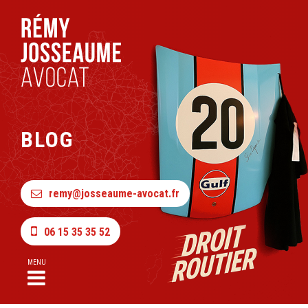
BLOG
remy@josseaume-avocat.fr
06 15 35 35 52
MENU