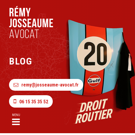
BLOG
remy@josseaume-avocat.fr
06 15 35 35 52
MENU