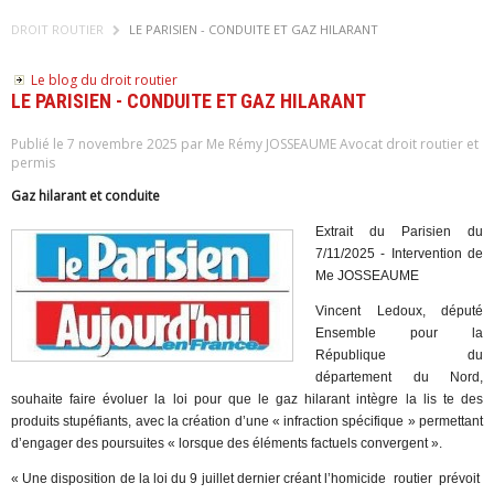
DROIT ROUTIER
LE PARISIEN - CONDUITE ET GAZ HILARANT
Le blog du droit routier
LE PARISIEN - CONDUITE ET GAZ HILARANT
Publié le 7 novembre 2025 par Me Rémy JOSSEAUME Avocat droit routier et
permis
Gaz hilarant et conduite
Extrait du Parisien du
7/11/2025 - Intervention de
Me JOSSEAUME
Vincent Ledoux, député
Ensemble pour la
République du
département du Nord,
souhaite faire évoluer la loi pour que le gaz hilarant intègre la lis­ te des
produits stupéfiants, avec la création d’une « infraction spécifique » permettant
d’engager des poursuites « lorsque des éléments factuels convergent ».
« Une disposition de la loi du 9 juillet dernier créant l’homicide
routier
prévoit