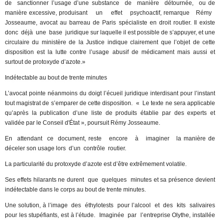
de
sanctionner l’usage d’une substance
de
manière
détournée,
ou de
manière excessive, produisant
un
effet
psychoactif, remarque
Rémy
Josseaume, avocat au barreau de Paris spécialiste en droit routier. Il existe
donc
déjà
une
base
juridique sur laquelle il est possible de s’appuyer, et une
circulaire du ministère de la Justice indique clairement que l’objet de cette
disposition est la lutte contre l’usage abusif de médicament mais aussi et
surtout de protoxyde d’azote.»
Indétectable au bout de trente minutes
L’avocat pointe néanmoins du doigt l’écueil juridique interdisant pour l’instant
tout magistrat de s’emparer de cette dis­position.
«
Le texte ne sera applicable
qu’après la publication d’une liste de produits établie par des experts et
validée par le Conseil d'État », poursuit Rémy Josseaume.
En
attendant
ce
document, reste
encore
à
imaginer
la manière de
déceler son usage lors
d’un
contrôle
routier.
La particularité
du
protoxyde d’azote est d’être extrêmement volatile.
Ses effets hilarants ne durent
que
quelques
minutes et sa présence devient
indétectable dans le corps au bout de trente minutes.
Une solution, à l’image
des
éthylotests
pour l’alcool
et
des
kits
salivaires
pour les stupéfiants, est à l’étude.
Imaginée
par
l’entreprise Olythe, installée