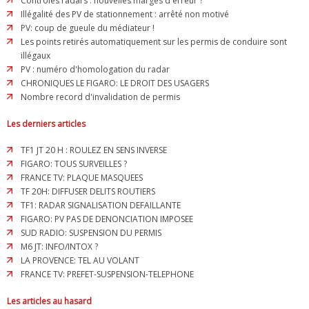
Contrôles radars : nouvelles marges d'erreur ?
Illégalité des PV de stationnement : arrêté non motivé
PV: coup de gueule du médiateur !
Les points retirés automatiquement sur les permis de conduire sont
illégaux
PV : numéro d'homologation du radar
CHRONIQUES LE FIGARO: LE DROIT DES USAGERS
Nombre record d'invalidation de permis
Les derniers articles
TF1 JT 20 H : ROULEZ EN SENS INVERSE
FIGARO: TOUS SURVEILLES ?
FRANCE TV: PLAQUE MASQUEES
TF 20H: DIFFUSER DELITS ROUTIERS
TF1: RADAR SIGNALISATION DEFAILLANTE
FIGARO: PV PAS DE DENONCIATION IMPOSEE
SUD RADIO: SUSPENSION DU PERMIS
M6 JT: INFO/INTOX ?
LA PROVENCE: TEL AU VOLANT
FRANCE TV: PREFET-SUSPENSION-TELEPHONE
Les articles au hasard