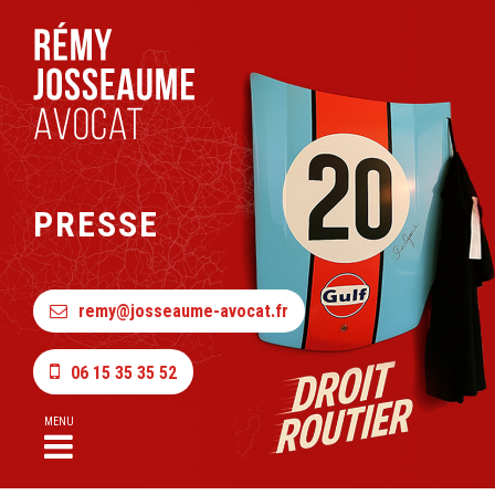
PRESSE
remy@josseaume-avocat.fr
06 15 35 35 52
MENU