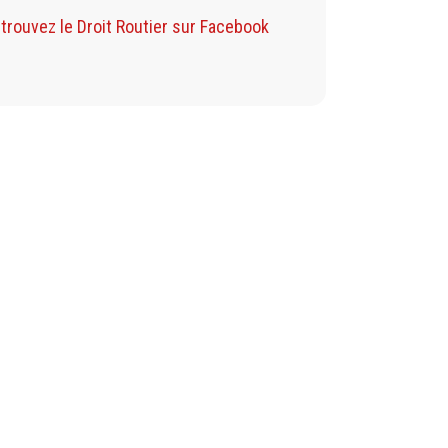
Retrouvez mon Blog sur Facebook
trouvez le Droit Routier sur Facebook
Retrouvez mon B