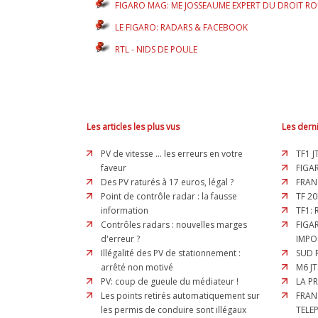
FIGARO MAG: ME JOSSEAUME EXPERT DU DROIT RO
LE FIGARO: RADARS & FACEBOOK
RTL - NIDS DE POULE
Les articles les plus vus
Les derni
PV de vitesse ... les erreurs en votre
TF1 J
faveur
FIGAR
Des PV raturés à 17 euros, légal ?
FRAN
Point de contrôle radar : la fausse
TF 20
information
TF1:
Contrôles radars : nouvelles marges
FIGA
d'erreur ?
IMPO
Illégalité des PV de stationnement :
SUD 
arrêté non motivé
M6 JT
PV: coup de gueule du médiateur !
LA P
Les points retirés automatiquement sur
FRAN
les permis de conduire sont illégaux
TELE