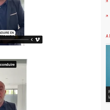
A 
Retrouvez mes derniers articles dans
la Revue de Presse