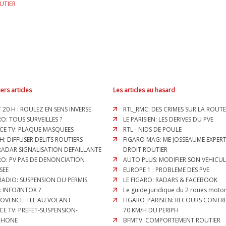
UTIER
ers articles
Les articles au hasard
T 20 H : ROULEZ EN SENS INVERSE
RTL_RMC: DES CRIMES SUR LA ROUTE
O: TOUS SURVEILLES ?
LE PARISIEN: LES DERIVES DU PVE
CE TV: PLAQUE MASQUEES
RTL - NIDS DE POULE
H: DIFFUSER DELITS ROUTIERS
FIGARO MAG: ME JOSSEAUME EXPER
 RADAR SIGNALISATION DEFAILLANTE
DROIT ROUTIER
RO: PV PAS DE DENONCIATION
AUTO PLUS: MODIFIER SON VEHICUL
SEE
EUROPE 1 : PROBLEME DES PVE
RADIO: SUSPENSION DU PERMIS
LE FIGARO: RADARS & FACEBOOK
: INFO/INTOX ?
Le guide juridique du 2 roues motor
ROVENCE: TEL AU VOLANT
FIGARO_PARISIEN: RECOURS CONTRE
CE TV: PREFET-SUSPENSION-
70 KM/H DU PERIPH
PHONE
BFMTV: COMPORTEMENT ROUTIER