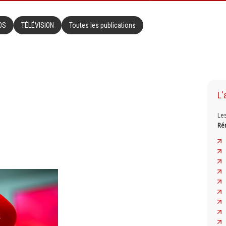
OS
TÉLÉVISION
Toutes les publications
L'
Le
Ré