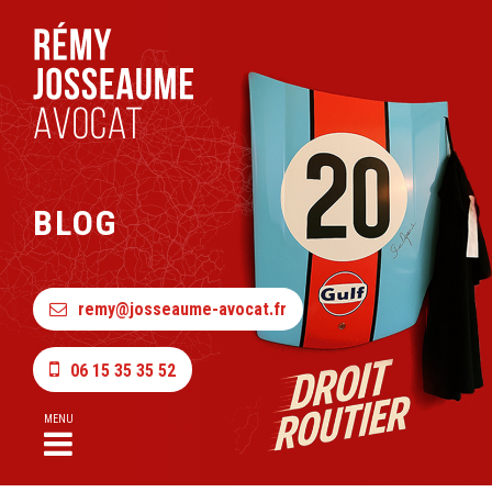
BLOG
remy@josseaume-avocat.fr
06 15 35 35 52
MENU