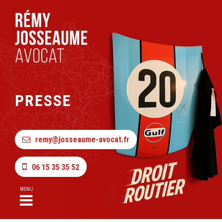
PRESSE
remy@josseaume-avocat.fr
06 15 35 35 52
MENU