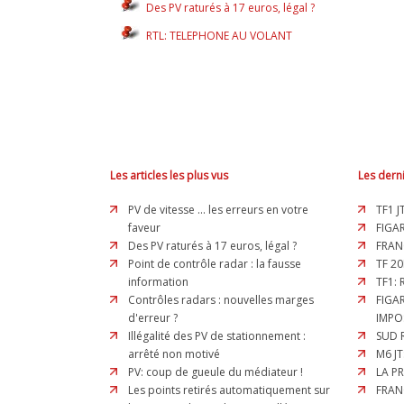
Des PV raturés à 17 euros, légal ?
RTL: TELEPHONE AU VOLANT
Les articles les plus vus
Les derni
PV de vitesse ... les erreurs en votre
TF1 J
faveur
FIGAR
Des PV raturés à 17 euros, légal ?
FRAN
Point de contrôle radar : la fausse
TF 20
information
TF1:
Contrôles radars : nouvelles marges
FIGA
d'erreur ?
IMPO
Illégalité des PV de stationnement :
SUD 
arrêté non motivé
M6 JT
PV: coup de gueule du médiateur !
LA P
Les points retirés automatiquement sur
FRAN