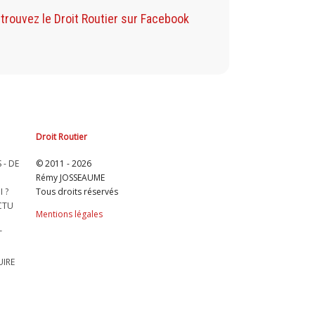
Retrouvez mon B
trouvez le Droit Routier sur Facebook
Droit Routier
 - DE
© 2011 - 2026
Rémy JOSSEAUME
 ?
Tous droits réservés
ACTU
Mentions légales
T
UIRE