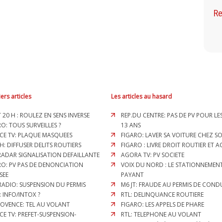
Re
ers articles
Les articles au hasard
T 20 H : ROULEZ EN SENS INVERSE
REP.DU CENTRE: PAS DE PV POUR LES
O: TOUS SURVEILLES ?
13 ANS
CE TV: PLAQUE MASQUEES
FIGARO: LAVER SA VOITURE CHEZ SOI
H: DIFFUSER DELITS ROUTIERS
FIGARO : LIVRE DROIT ROUTIER ET 
 RADAR SIGNALISATION DEFAILLANTE
AGORA TV: PV SOCIETE
RO: PV PAS DE DENONCIATION
VOIX DU NORD : LE STATIONNEMEN
SEE
PAYANT
RADIO: SUSPENSION DU PERMIS
M6 JT: FRAUDE AU PERMIS DE COND
: INFO/INTOX ?
RTL: DELINQUANCE ROUTIERE
ROVENCE: TEL AU VOLANT
FIGARO: LES APPELS DE PHARE
CE TV: PREFET-SUSPENSION-
RTL: TELEPHONE AU VOLANT