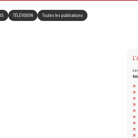
OS
TÉLÉVISION
Toutes les publications
L'
Le
Ré