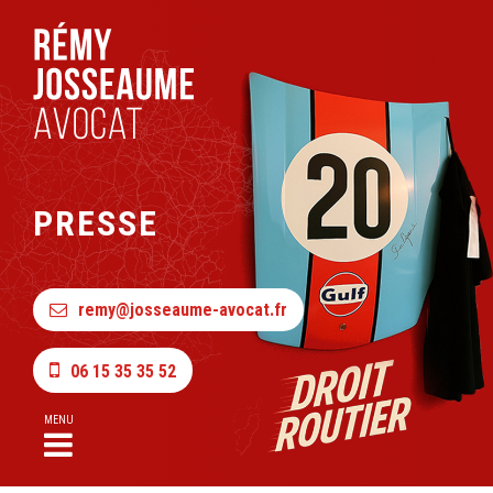
PRESSE
remy@josseaume-avocat.fr
06 15 35 35 52
MENU