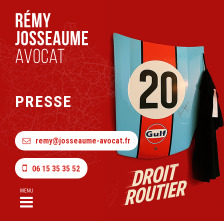
PRESSE
remy@josseaume-avocat.fr
06 15 35 35 52
MENU