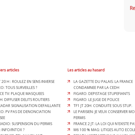
Re
ers articles
Les articles au hasard
T 20 H : ROULEZ EN SENS INVERSE
LA GAZETTE DU PALAIS: LA FRANCE
O: TOUS SURVEILLES ?
CONDAMNEE PAR LA CEDH
CE TV: PLAQUE MASQUEES
FIGARO: DEPISTAGE STUPEFIANTS
H: DIFFUSER DELITS ROUTIERS
FIGARO: LE JUGE DE POLICE
 RADAR SIGNALISATION DEFAILLANTE
TF1 JT 20H: CONDUITE SOUS STUP.
RO: PV PAS DE DENONCIATION
LE PARISIEN: JE VEUX CONSERVER M
SEE
PERMIS
RADIO: SUSPENSION DU PERMIS
FRANCE 2 JT: LA LOI QUI N'EXISTE PA
: INFO/INTOX ?
M6 100 % MAG: LITIGES AUTO ECOL