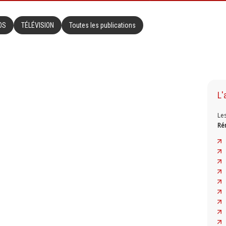
OS
TÉLÉVISION
Toutes les publications
L'
Le
Ré