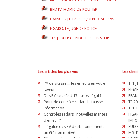
BFMTV: HOMICIDE ROUTIER
FRANCE 2 JT: LA LOI QUI N'EXISTE PAS
FIGARO: LE JUGE DE POLICE
TF1 JT 20H: CONDUITE SOUS STUP.
Les articles les plus vus
Les derni
PV de vitesse ... les erreurs en votre
TF1 J
faveur
FIGAR
Des PV raturés à 17 euros, légal ?
FRAN
Point de contrôle radar : la fausse
TF 20
information
TF1:
Contrôles radars : nouvelles marges
FIGA
d'erreur ?
IMPO
Illégalité des PV de stationnement :
SUD 
arrêté non motivé
M6 JT