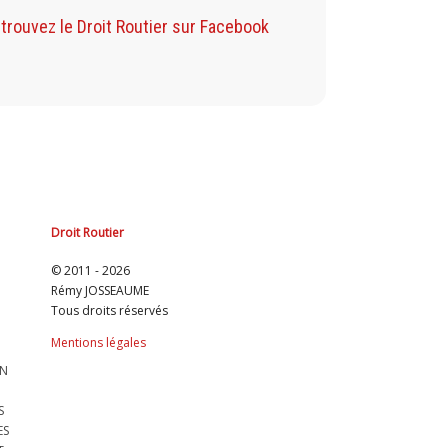
Retrouvez mon B
trouvez le Droit Routier sur Facebook
Droit Routier
© 2011 - 2026
Rémy JOSSEAUME
Tous droits réservés
Mentions légales
ON
S
ES