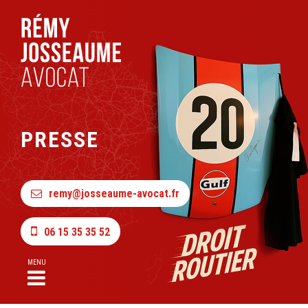
PRESSE
remy@josseaume-avocat.fr
06 15 35 35 52
MENU