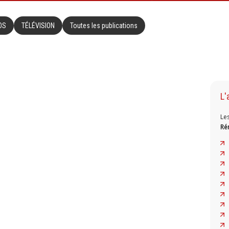
OS
TÉLÉVISION
Toutes les publications
L'
Le
Ré