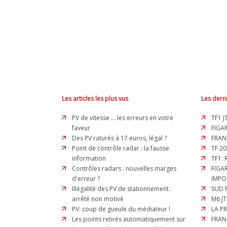
Les articles les plus vus
Les derni
PV de vitesse ... les erreurs en votre
TF1 J
faveur
FIGAR
Des PV raturés à 17 euros, légal ?
FRAN
Point de contrôle radar : la fausse
TF 20
information
TF1:
Contrôles radars : nouvelles marges
FIGA
d'erreur ?
IMPO
Illégalité des PV de stationnement :
SUD 
arrêté non motivé
M6 JT
PV: coup de gueule du médiateur !
LA P
Les points retirés automatiquement sur
FRAN