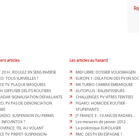
Re
ers articles
Les articles au hasard
T 20 H : ROULEZ EN SENS INVERSE
MIDI LIBRE: DOSSIER VOLKSWAGEN
O: TOUS SURVEILLES ?
EUROPE 1: DELATION DES PV EN SOC
CE TV: PLAQUE MASQUEES
M6 TURBO CAMERA EMBARQUEE
H: DIFFUSER DELITS ROUTIERS
AUTOPLUS : RALENTISSEURS
 RADAR SIGNALISATION DEFAILLANTE
CHALLENGES: PV VITRES TEINTEES
RO: PV PAS DE DENONCIATION
FIGARO: HOMICIDE ROUTIER -
SEE
STUPEFIANTS
RADIO: SUSPENSION DU PERMIS
JT FRANCE 3 : 10 ANS DE RADARS ..
: INFO/INTOX ?
Les mesures de janvier 2012
ROVENCE: TEL AU VOLANT
La polémique EUROLASER
CE TV: PREFET-SUSPENSION-
RMC: DES PV EN ESPAGNE ?