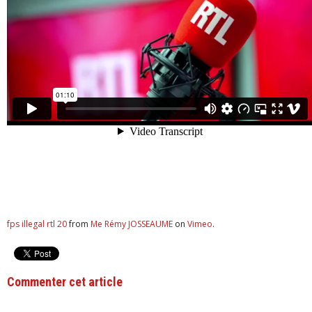
fps illegal rtl 20
from
Me Rémy JOSSEAUME
on
Vimeo
.
Commenter cet article