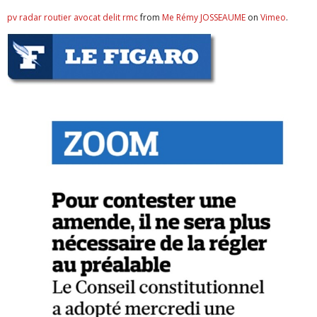
pv radar routier avocat delit rmc
from
Me Rémy JOSSEAUME
on
Vimeo
.