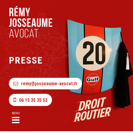
PRESSE
remy@josseaume-avocat.fr
06 15 35 35 52
MENU