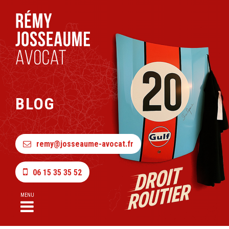
BLOG
remy@josseaume-avocat.fr
06 15 35 35 52
MENU