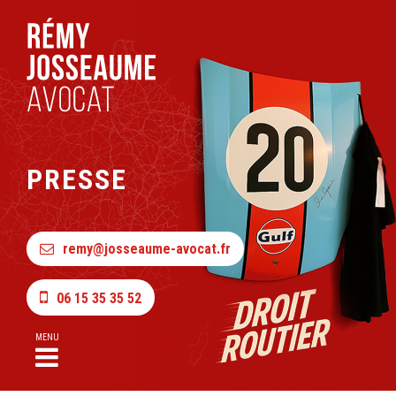
PRESSE
remy@josseaume-avocat.fr
06 15 35 35 52
MENU