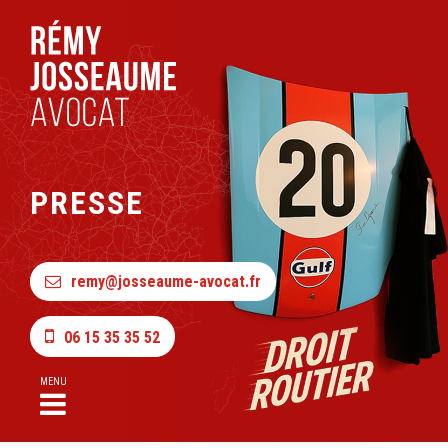
PRESSE
remy@josseaume-avocat.fr
06 15 35 35 52
MENU