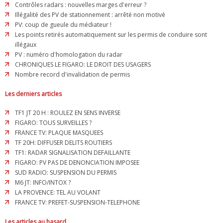
Contrôles radars : nouvelles marges d'erreur ?
Illégalité des PV de stationnement : arrêté non motivé
PV: coup de gueule du médiateur !
Les points retirés automatiquement sur les permis de conduire sont
illégaux
PV : numéro d'homologation du radar
CHRONIQUES LE FIGARO: LE DROIT DES USAGERS
Nombre record d'invalidation de permis
Les derniers articles
TF1 JT 20 H : ROULEZ EN SENS INVERSE
FIGARO: TOUS SURVEILLES ?
FRANCE TV: PLAQUE MASQUEES
TF 20H: DIFFUSER DELITS ROUTIERS
TF1: RADAR SIGNALISATION DEFAILLANTE
FIGARO: PV PAS DE DENONCIATION IMPOSEE
SUD RADIO: SUSPENSION DU PERMIS
M6 JT: INFO/INTOX ?
LA PROVENCE: TEL AU VOLANT
FRANCE TV: PREFET-SUSPENSION-TELEPHONE
Les articles au hasard