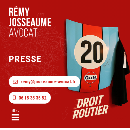
PRESSE
remy@josseaume-avocat.fr
06 15 35 35 52
MENU