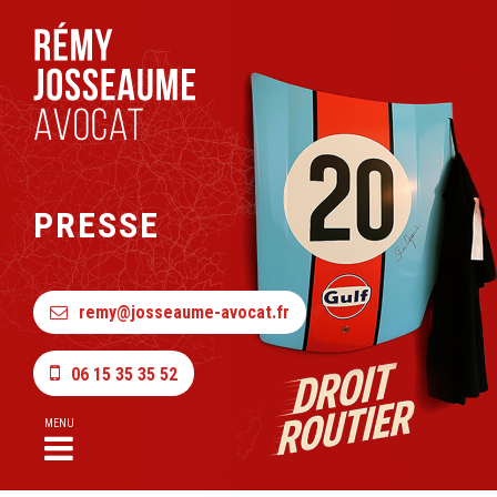
PRESSE
remy@josseaume-avocat.fr
06 15 35 35 52
MENU