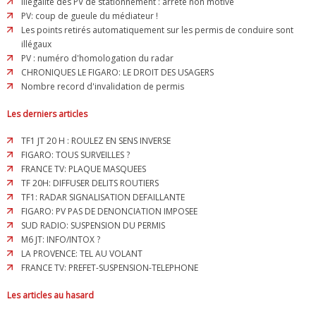
Illégalité des PV de stationnement : arrêté non motivé
PV: coup de gueule du médiateur !
Les points retirés automatiquement sur les permis de conduire sont
illégaux
PV : numéro d'homologation du radar
CHRONIQUES LE FIGARO: LE DROIT DES USAGERS
Nombre record d'invalidation de permis
Les derniers articles
TF1 JT 20 H : ROULEZ EN SENS INVERSE
FIGARO: TOUS SURVEILLES ?
FRANCE TV: PLAQUE MASQUEES
TF 20H: DIFFUSER DELITS ROUTIERS
TF1: RADAR SIGNALISATION DEFAILLANTE
FIGARO: PV PAS DE DENONCIATION IMPOSEE
SUD RADIO: SUSPENSION DU PERMIS
M6 JT: INFO/INTOX ?
LA PROVENCE: TEL AU VOLANT
FRANCE TV: PREFET-SUSPENSION-TELEPHONE
Les articles au hasard