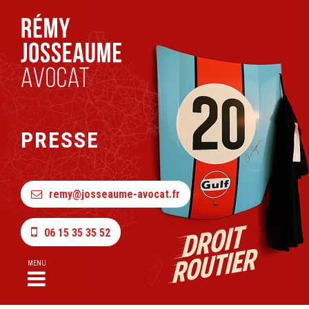
PRESSE
remy@josseaume-avocat.fr
06 15 35 35 52
MENU