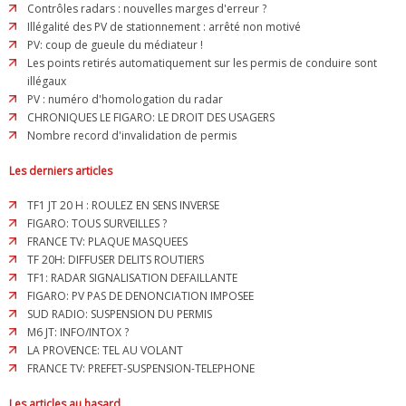
Contrôles radars : nouvelles marges d'erreur ?
Illégalité des PV de stationnement : arrêté non motivé
PV: coup de gueule du médiateur !
Les points retirés automatiquement sur les permis de conduire sont
illégaux
PV : numéro d'homologation du radar
CHRONIQUES LE FIGARO: LE DROIT DES USAGERS
Nombre record d'invalidation de permis
Les derniers articles
TF1 JT 20 H : ROULEZ EN SENS INVERSE
FIGARO: TOUS SURVEILLES ?
FRANCE TV: PLAQUE MASQUEES
TF 20H: DIFFUSER DELITS ROUTIERS
TF1: RADAR SIGNALISATION DEFAILLANTE
FIGARO: PV PAS DE DENONCIATION IMPOSEE
SUD RADIO: SUSPENSION DU PERMIS
M6 JT: INFO/INTOX ?
LA PROVENCE: TEL AU VOLANT
FRANCE TV: PREFET-SUSPENSION-TELEPHONE
Les articles au hasard