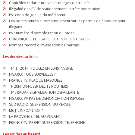
Contrôles radars : nouvelles marges d'erreur ?
Illégalité des PV de stationnement : arrêté non motivé
PV: coup de gueule du médiateur !
Les points retirés automatiquement sur les permis de conduire sont
illégaux
PV : numéro d'homologation du radar
CHRONIQUES LE FIGARO: LE DROIT DES USAGERS
Nombre record d'invalidation de permis
Les derniers articles
TF1 JT 20 H : ROULEZ EN SENS INVERSE
FIGARO: TOUS SURVEILLES ?
FRANCE TV: PLAQUE MASQUEES
TF 20H: DIFFUSER DELITS ROUTIERS
TF1: RADAR SIGNALISATION DEFAILLANTE
FIGARO: PV PAS DE DENONCIATION IMPOSEE
SUD RADIO: SUSPENSION DU PERMIS
M6 JT: INFO/INTOX ?
LA PROVENCE: TEL AU VOLANT
FRANCE TV: PREFET-SUSPENSION-TELEPHONE
Les articles au hasard