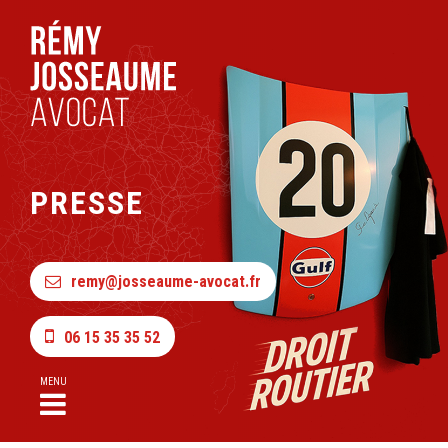
PRESSE
remy@josseaume-avocat.fr
06 15 35 35 52
MENU