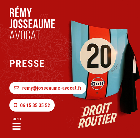
PRESSE
remy@josseaume-avocat.fr
06 15 35 35 52
MENU