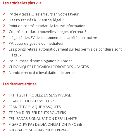
Les articles les plus vus
PV de vitesse ... les erreurs en votre faveur
Des PV raturés à 17 euros, légal ?
Point de contrôle radar : la fausse information
Contrôles radars : nouvelles marges d'erreur ?
Illégalité des PV de stationnement : arrêté non motivé
PV: coup de gueule du médiateur !
Les points retirés automatiquement sur les permis de conduire sont
illégaux
PV : numéro d'homologation du radar
CHRONIQUES LE FIGARO: LE DROIT DES USAGERS
Nombre record d'invalidation de permis
Les derniers articles
TF1 JT 20 H : ROULEZ EN SENS INVERSE
FIGARO: TOUS SURVEILLES ?
FRANCE TV: PLAQUE MASQUEES
TF 20H: DIFFUSER DELITS ROUTIERS
TF1: RADAR SIGNALISATION DEFAILLANTE
FIGARO: PV PAS DE DENONCIATION IMPOSEE
SUD RADIO: SUSPENSION DU PERMIS