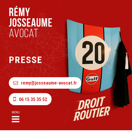
PRESSE
remy@josseaume-avocat.fr
06 15 35 35 52
MENU