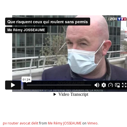
pv routier avocat delit
from
Me Rémy JOSSEAUME
on
Vimeo
.