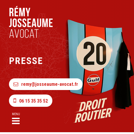
PRESSE
remy@josseaume-avocat.fr
06 15 35 35 52
MENU