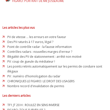
FIGARO: PORTRAIT DE Me JOSSEAUME
Les articles les plus vus
PV de vitesse ... les erreurs en votre faveur
Des PV raturés à 17 euros, légal ?
Point de contrôle radar : la fausse information
Contrôles radars : nouvelles marges d'erreur ?
Illégalité des PV de stationnement : arrêté non motivé
PV: coup de gueule du médiateur !
Les points retirés automatiquement sur les permis de conduire sont
illégaux
PV : numéro d'homologation du radar
CHRONIQUES LE FIGARO: LE DROIT DES USAGERS
Nombre record d'invalidation de permis
Les derniers articles
TF1 JT 20 H : ROULEZ EN SENS INVERSE
FIGARO: TOUS SURVEILLES ?