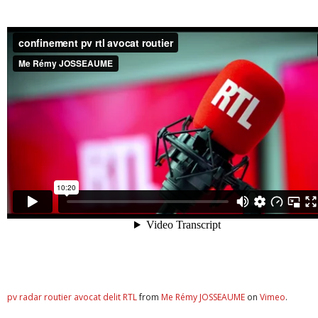
pv radar routier avocat delit RTL
from
Me Rémy JOSSEAUME
on
Vimeo
.