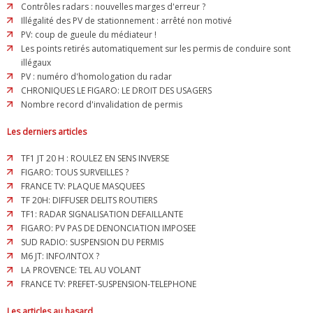
Contrôles radars : nouvelles marges d'erreur ?
Illégalité des PV de stationnement : arrêté non motivé
PV: coup de gueule du médiateur !
Les points retirés automatiquement sur les permis de conduire sont
illégaux
PV : numéro d'homologation du radar
CHRONIQUES LE FIGARO: LE DROIT DES USAGERS
Nombre record d'invalidation de permis
Les derniers articles
TF1 JT 20 H : ROULEZ EN SENS INVERSE
FIGARO: TOUS SURVEILLES ?
FRANCE TV: PLAQUE MASQUEES
TF 20H: DIFFUSER DELITS ROUTIERS
TF1: RADAR SIGNALISATION DEFAILLANTE
FIGARO: PV PAS DE DENONCIATION IMPOSEE
SUD RADIO: SUSPENSION DU PERMIS
M6 JT: INFO/INTOX ?
LA PROVENCE: TEL AU VOLANT
FRANCE TV: PREFET-SUSPENSION-TELEPHONE
Les articles au hasard