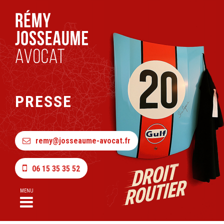
PRESSE
remy@josseaume-avocat.fr
06 15 35 35 52
MENU