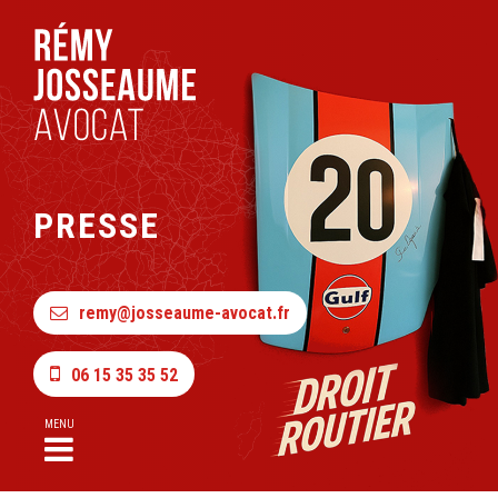
PRESSE
remy@josseaume-avocat.fr
06 15 35 35 52
MENU