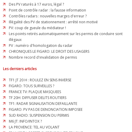
Des PV raturés à 17 euros, légal ?
Point de contrôle radar : la fausse information
Contrôles radars : nouvelles marges d'erreur ?
Illégalité des PV de stationnement : arrêté non motivé
PV: coup de gueule du médiateur !
Les points retirés automatiquement sur les permis de conduire sont
illégaux
PV : numéro d'homologation du radar
CHRONIQUES LE FIGARO: LE DROIT DES USAGERS
Nombre record d'invalidation de permis
Les derniers articles
TF1 JT 20 H : ROULEZ EN SENS INVERSE
FIGARO: TOUS SURVEILLES ?
FRANCE TV: PLAQUE MASQUEES
TF 20H: DIFFUSER DELITS ROUTIERS
TF1: RADAR SIGNALISATION DEFAILLANTE
FIGARO: PV PAS DE DENONCIATION IMPOSEE
SUD RADIO: SUSPENSION DU PERMIS
M6 JT: INFO/INTOX ?
LA PROVENCE: TEL AU VOLANT