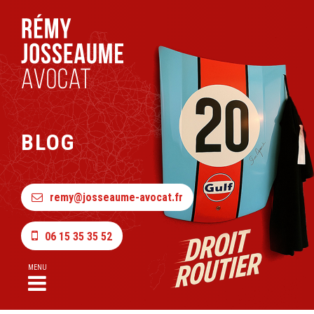
BLOG
remy@josseaume-avocat.fr
06 15 35 35 52
MENU