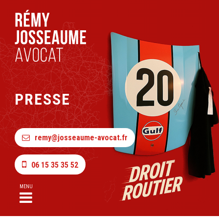
PRESSE
remy@josseaume-avocat.fr
06 15 35 35 52
MENU