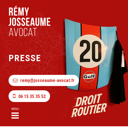
PRESSE
remy@josseaume-avocat.fr
06 15 35 35 52
MENU