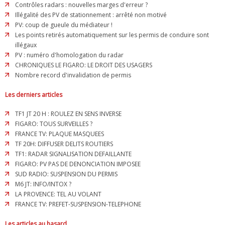
Contrôles radars : nouvelles marges d'erreur ?
Illégalité des PV de stationnement : arrêté non motivé
PV: coup de gueule du médiateur !
Les points retirés automatiquement sur les permis de conduire sont
illégaux
PV : numéro d'homologation du radar
CHRONIQUES LE FIGARO: LE DROIT DES USAGERS
Nombre record d'invalidation de permis
Les derniers articles
TF1 JT 20 H : ROULEZ EN SENS INVERSE
FIGARO: TOUS SURVEILLES ?
FRANCE TV: PLAQUE MASQUEES
TF 20H: DIFFUSER DELITS ROUTIERS
TF1: RADAR SIGNALISATION DEFAILLANTE
FIGARO: PV PAS DE DENONCIATION IMPOSEE
SUD RADIO: SUSPENSION DU PERMIS
M6 JT: INFO/INTOX ?
LA PROVENCE: TEL AU VOLANT
FRANCE TV: PREFET-SUSPENSION-TELEPHONE
Les articles au hasard