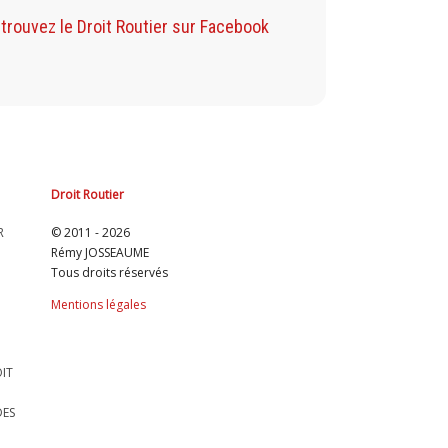
Retrouvez mon Blog sur Facebook
trouvez le Droit Routier sur Facebook
Retrouvez mon B
Droit Routier
R
© 2011 - 2026
Rémy JOSSEAUME
Tous droits réservés
Mentions légales
OIT
DES