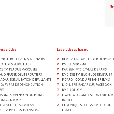
Re
ers articles
Les articles au hasard
T 20 H : ROULEZ EN SENS INVERSE
BFM TV: UNE APPLI POUR DENONCE
O: TOUS SURVEILLES ?
RMC: LES 80 KM/H
CE TV: PLAQUE MASQUEES
PARISIEN: VTC C/ VILLE DE PARIS
H: DIFFUSER DELITS ROUTIERS
RMC: DES PV SELON VOS REVENUS ?
 RADAR SIGNALISATION DEFAILLANTE
FIGARO : CONDUIRE SANS PERMIS
RO: PV PAS DE DENONCIATION
MIDI LIBRE: RADAR SUR FACEBOOK
SEE
RMC: LOI LOM
RADIO: SUSPENSION DU PERMIS
LEXISNEXIS: COMPILATION LIVRE DR
: INFO/INTOX ?
ROUTIER
ROVENCE: TEL AU VOLANT
CHRONIQUES LE FIGARO: LE DROIT 
CE TV: PREFET-SUSPENSION-
USAGERS