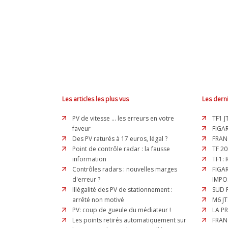
Les articles les plus vus
Les derni
PV de vitesse ... les erreurs en votre
TF1 J
faveur
FIGAR
Des PV raturés à 17 euros, légal ?
FRAN
Point de contrôle radar : la fausse
TF 20
information
TF1:
Contrôles radars : nouvelles marges
FIGA
d'erreur ?
IMPO
Illégalité des PV de stationnement :
SUD 
arrêté non motivé
M6 JT
PV: coup de gueule du médiateur !
LA P
Les points retirés automatiquement sur
FRAN