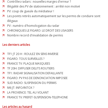
Contrôles radars : nouvelles marges d'erreur ?
Illégalité des PV de stationnement : arrêté non motivé
PV: coup de gueule du médiateur !
Les points retirés automatiquement sur les permis de conduire sont
illégaux
PV : numéro d'homologation du radar
CHRONIQUES LE FIGARO: LE DROIT DES USAGERS
Nombre record d'invalidation de permis
Les derniers articles
TF1 JT 20 H : ROULEZ EN SENS INVERSE
FIGARO: TOUS SURVEILLES ?
FRANCE TV: PLAQUE MASQUEES
TF 20H: DIFFUSER DELITS ROUTIERS
TF1: RADAR SIGNALISATION DEFAILLANTE
FIGARO: PV PAS DE DENONCIATION IMPOSEE
SUD RADIO: SUSPENSION DU PERMIS
M6 JT: INFO/INTOX ?
LA PROVENCE: TEL AU VOLANT
FRANCE TV: PREFET-SUSPENSION-TELEPHONE
Les articles au hasard