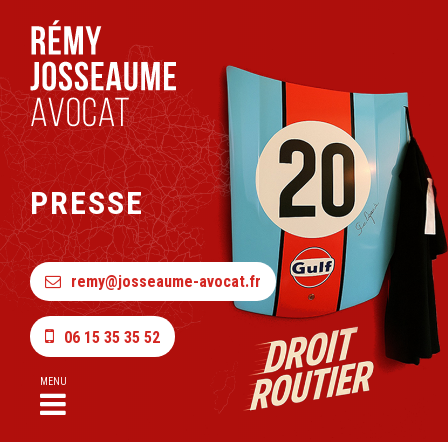
PRESSE
remy@josseaume-avocat.fr
06 15 35 35 52
MENU