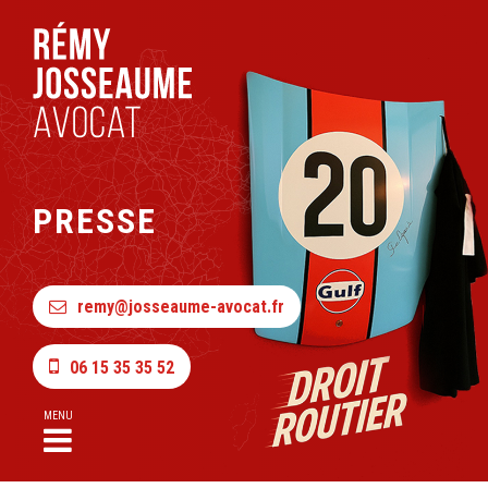
PRESSE
remy@josseaume-avocat.fr
06 15 35 35 52
MENU