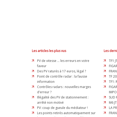
Les articles les plus vus
Les derni
PV de vitesse ... les erreurs en votre
TF1 J
faveur
FIGAR
Des PV raturés à 17 euros, légal ?
FRAN
Point de contrôle radar : la fausse
TF 20
information
TF1:
Contrôles radars : nouvelles marges
FIGA
d'erreur ?
IMPO
Illégalité des PV de stationnement :
SUD 
arrêté non motivé
M6 JT
PV: coup de gueule du médiateur !
LA P
Les points retirés automatiquement sur
FRAN