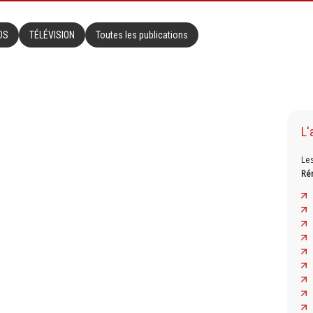
OS
TÉLÉVISION
Toutes les publications
L'
Le
Ré