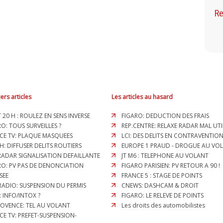
Re
ers articles
Les articles au hasard
T 20 H : ROULEZ EN SENS INVERSE
FIGARO: DEDUCTION DES FRAIS
O: TOUS SURVEILLES ?
REP.CENTRE: RELAXE RADAR MAL UTI
CE TV: PLAQUE MASQUEES
LCI: DES DELITS EN CONTRAVENTION
H: DIFFUSER DELITS ROUTIERS
EUROPE 1 PRAUD - DROGUE AU VO
 RADAR SIGNALISATION DEFAILLANTE
JT M6 : TELEPHONE AU VOLANT
RO: PV PAS DE DENONCIATION
FIGARO PARISIEN: PV RETOUR A 90 !
SEE
FRANCE 5 : STAGE DE POINTS
RADIO: SUSPENSION DU PERMIS
CNEWS: DASHCAM & DROIT
: INFO/INTOX ?
FIGARO: LE RELEVE DE POINTS
ROVENCE: TEL AU VOLANT
Les droits des automobilistes
CE TV: PREFET-SUSPENSION-