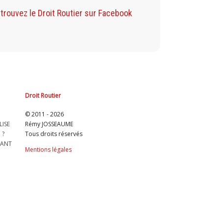
Retrouvez mon B
trouvez le Droit Routier sur Facebook
Droit Routier
© 2011 - 2026
LISE
Rémy JOSSEAUME
 ?
Tous droits réservés
LANT
Mentions légales