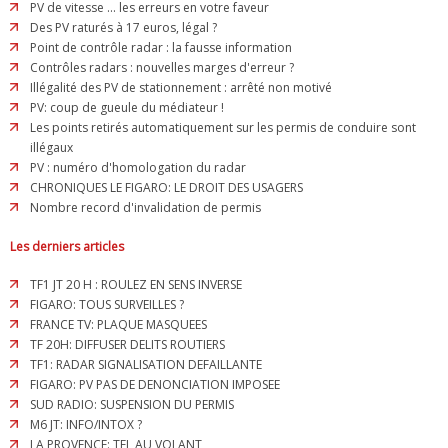
PV de vitesse ... les erreurs en votre faveur
Des PV raturés à 17 euros, légal ?
Point de contrôle radar : la fausse information
Contrôles radars : nouvelles marges d'erreur ?
Illégalité des PV de stationnement : arrêté non motivé
PV: coup de gueule du médiateur !
Les points retirés automatiquement sur les permis de conduire sont
illégaux
PV : numéro d'homologation du radar
CHRONIQUES LE FIGARO: LE DROIT DES USAGERS
Nombre record d'invalidation de permis
Les derniers articles
TF1 JT 20 H : ROULEZ EN SENS INVERSE
FIGARO: TOUS SURVEILLES ?
FRANCE TV: PLAQUE MASQUEES
TF 20H: DIFFUSER DELITS ROUTIERS
TF1: RADAR SIGNALISATION DEFAILLANTE
FIGARO: PV PAS DE DENONCIATION IMPOSEE
SUD RADIO: SUSPENSION DU PERMIS
M6 JT: INFO/INTOX ?
LA PROVENCE: TEL AU VOLANT