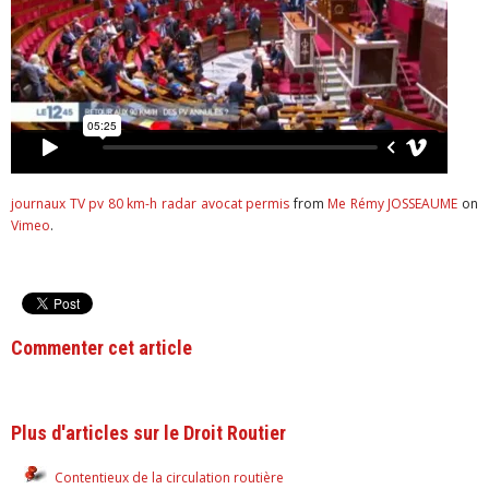
journaux TV pv 80 km-h radar avocat permis
from
Me Rémy JOSSEAUME
on
Vimeo
.
Commenter cet article
Plus d'articles sur le Droit Routier
Contentieux de la circulation routière