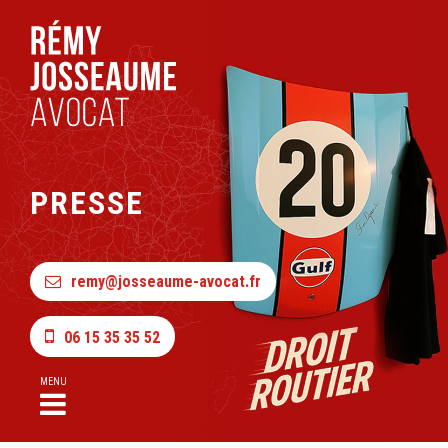
PRESSE
remy@josseaume-avocat.fr
06 15 35 35 52
MENU