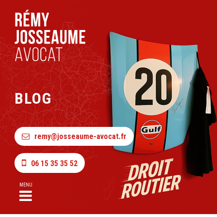
BLOG
remy@josseaume-avocat.fr
06 15 35 35 52
MENU