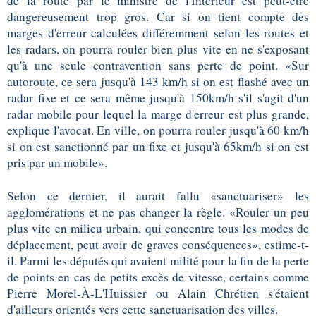
de la route par le ministre de l'Intérieur est peut-être
dangereusement trop gros. Car si on tient compte des
marges d'erreur calculées différemment selon les routes et
les radars, on pourra rouler bien plus vite en ne s'exposant
qu'à une seule contravention sans perte de point. «Sur
autoroute, ce sera jusqu'à 143 km/h si on est flashé avec un
radar fixe et ce sera même jusqu'à 150km/h s'il s'agit d'un
radar mobile pour lequel la marge d'erreur est plus grande,
explique l'avocat. En ville, on pourra rouler jusqu'à 60 km/h
si on est sanctionné par un fixe et jusqu'à 65km/h si on est
pris par un mobile».
Selon ce dernier, il aurait fallu «sanctuariser» les
agglomérations et ne pas changer la règle. «Rouler un peu
plus vite en milieu urbain, qui concentre tous les modes de
déplacement, peut avoir de graves conséquences», estime-t-
il. Parmi les députés qui avaient milité pour la fin de la perte
de points en cas de petits excès de vitesse, certains comme
Pierre Morel-À-L'Huissier ou Alain Chrétien s'étaient
d'ailleurs orientés vers cette sanctuarisation des villes.