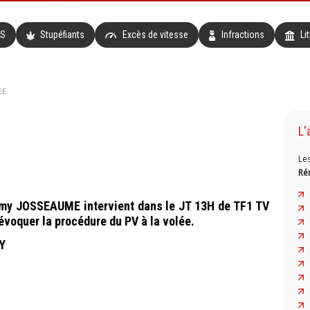
TS
Stupéfiants
Excès de vitesse
Infractions
Li
EE
L'
Le
Ré
y JOSSEAUME intervient dans le JT 13H de TF1 TV
 évoquer la procédure du PV à la volée.
Y