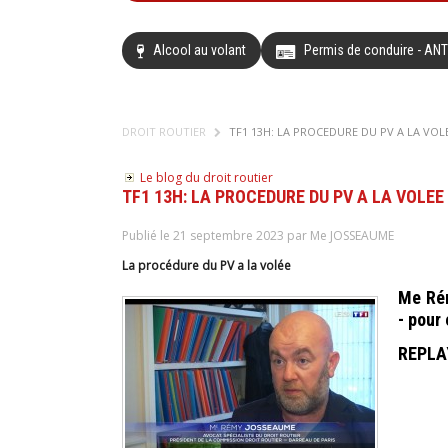
Alcool au volant
Permis de conduire - AN
DROIT ROUTIER
TF1 13H: LA PROCEDURE DU PV A LA VOL
Le blog du droit routier
TF1 13H: LA PROCEDURE DU PV A LA VOLEE
Publié le 21 septembre 2023 par Me JOSSEAUME
La procédure du PV a la volée
Me Rém
- pour
REPLA