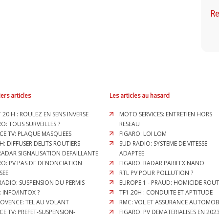
Re
ers articles
Les articles au hasard
T 20 H : ROULEZ EN SENS INVERSE
MOTO SERVICES: ENTRETIEN HORS
O: TOUS SURVEILLES ?
RESEAU
CE TV: PLAQUE MASQUEES
FIGARO: LOI LOM
H: DIFFUSER DELITS ROUTIERS
SUD RADIO: SYSTEME DE VITESSE
 RADAR SIGNALISATION DEFAILLANTE
ADAPTEE
RO: PV PAS DE DENONCIATION
FIGARO: RADAR PARIFEX NANO
SEE
RTL PV POUR POLLUTION ?
RADIO: SUSPENSION DU PERMIS
EUROPE 1 - PRAUD: HOMICIDE ROUTI
: INFO/INTOX ?
TF1 20H : CONDUITE ET APTITUDE
ROVENCE: TEL AU VOLANT
RMC: VOL ET ASSURANCE AUTOMOB
CE TV: PREFET-SUSPENSION-
FIGARO: PV DEMATERIALISES EN 2023