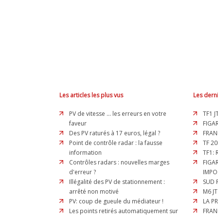
Les articles les plus vus
Les derni
PV de vitesse ... les erreurs en votre
TF1 J
faveur
FIGAR
Des PV raturés à 17 euros, légal ?
FRAN
Point de contrôle radar : la fausse
TF 20
information
TF1:
Contrôles radars : nouvelles marges
FIGA
d'erreur ?
IMPO
Illégalité des PV de stationnement :
SUD 
arrêté non motivé
M6 JT
PV: coup de gueule du médiateur !
LA P
Les points retirés automatiquement sur
FRAN