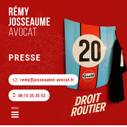
PRESSE
remy@josseaume-avocat.fr
06 15 35 35 52
MENU