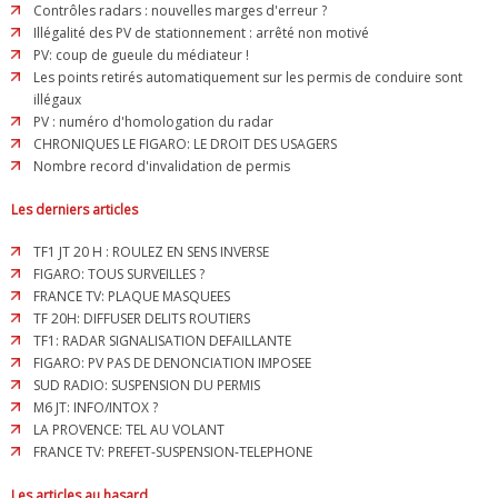
Contrôles radars : nouvelles marges d'erreur ?
Illégalité des PV de stationnement : arrêté non motivé
PV: coup de gueule du médiateur !
Les points retirés automatiquement sur les permis de conduire sont
illégaux
PV : numéro d'homologation du radar
CHRONIQUES LE FIGARO: LE DROIT DES USAGERS
Nombre record d'invalidation de permis
Les derniers articles
TF1 JT 20 H : ROULEZ EN SENS INVERSE
FIGARO: TOUS SURVEILLES ?
FRANCE TV: PLAQUE MASQUEES
TF 20H: DIFFUSER DELITS ROUTIERS
TF1: RADAR SIGNALISATION DEFAILLANTE
FIGARO: PV PAS DE DENONCIATION IMPOSEE
SUD RADIO: SUSPENSION DU PERMIS
M6 JT: INFO/INTOX ?
LA PROVENCE: TEL AU VOLANT
FRANCE TV: PREFET-SUSPENSION-TELEPHONE
Les articles au hasard