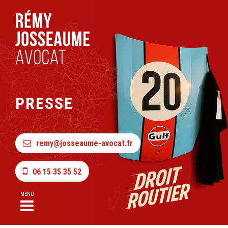
PRESSE
remy@josseaume-avocat.fr
06 15 35 35 52
MENU