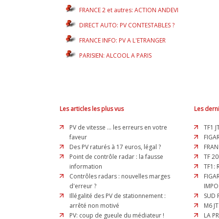
FRANCE 2 et autres: ACTION ANDEVI
DIRECT AUTO: PV CONTESTABLES ?
FRANCE INFO: PV A L'ETRANGER
PARISIEN: ALCOOL A PARIS
Les articles les plus vus
Les derni
PV de vitesse ... les erreurs en votre
TF1 J
faveur
FIGAR
Des PV raturés à 17 euros, légal ?
FRAN
Point de contrôle radar : la fausse
TF 20
information
TF1:
Contrôles radars : nouvelles marges
FIGA
d'erreur ?
IMPO
Illégalité des PV de stationnement :
SUD 
arrêté non motivé
M6 JT
PV: coup de gueule du médiateur !
LA P