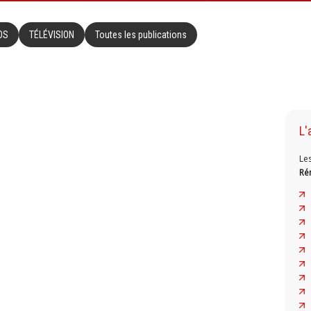
OS
TÉLÉVISION
Toutes les publications
L'
Le
Ré