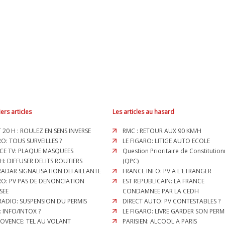
ers articles
Les articles au hasard
T 20 H : ROULEZ EN SENS INVERSE
RMC : RETOUR AUX 90 KM/H
O: TOUS SURVEILLES ?
LE FIGARO: LITIGE AUTO ECOLE
CE TV: PLAQUE MASQUEES
Question Prioritaire de Constitution
H: DIFFUSER DELITS ROUTIERS
(QPC)
 RADAR SIGNALISATION DEFAILLANTE
FRANCE INFO: PV A L'ETRANGER
RO: PV PAS DE DENONCIATION
EST REPUBLICAIN: LA FRANCE
SEE
CONDAMNEE PAR LA CEDH
RADIO: SUSPENSION DU PERMIS
DIRECT AUTO: PV CONTESTABLES ?
: INFO/INTOX ?
LE FIGARO: LIVRE GARDER SON PERMI
ROVENCE: TEL AU VOLANT
PARISIEN: ALCOOL A PARIS