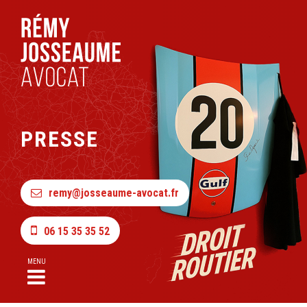
PRESSE
remy@josseaume-avocat.fr
06 15 35 35 52
MENU