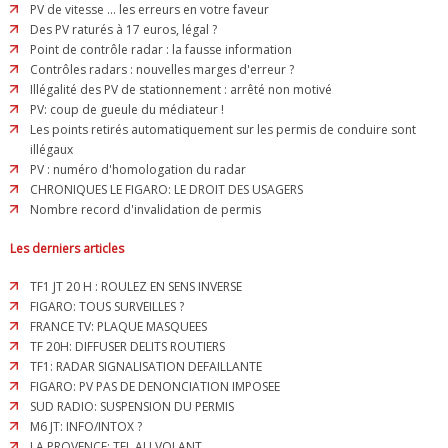
PV de vitesse ... les erreurs en votre faveur
Des PV raturés à 17 euros, légal ?
Point de contrôle radar : la fausse information
Contrôles radars : nouvelles marges d'erreur ?
Illégalité des PV de stationnement : arrêté non motivé
PV: coup de gueule du médiateur !
Les points retirés automatiquement sur les permis de conduire sont
illégaux
PV : numéro d'homologation du radar
CHRONIQUES LE FIGARO: LE DROIT DES USAGERS
Nombre record d'invalidation de permis
Les derniers articles
TF1 JT 20 H : ROULEZ EN SENS INVERSE
FIGARO: TOUS SURVEILLES ?
FRANCE TV: PLAQUE MASQUEES
TF 20H: DIFFUSER DELITS ROUTIERS
TF1: RADAR SIGNALISATION DEFAILLANTE
FIGARO: PV PAS DE DENONCIATION IMPOSEE
SUD RADIO: SUSPENSION DU PERMIS
M6 JT: INFO/INTOX ?
LA PROVENCE: TEL AU VOLANT