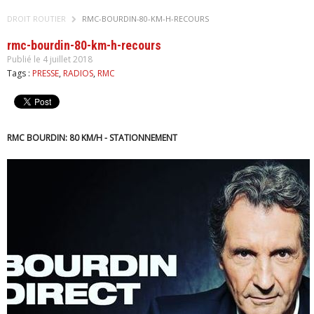
DROIT ROUTIER
RMC-BOURDIN-80-KM-H-RECOURS
rmc-bourdin-80-km-h-recours
Publié le 4 juillet 2018
Tags :
PRESSE
,
RADIOS
,
RMC
RMC BOURDIN: 80 KM/H - STATIONNEMENT