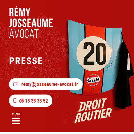
PRESSE
remy@josseaume-avocat.fr
06 15 35 35 52
MENU