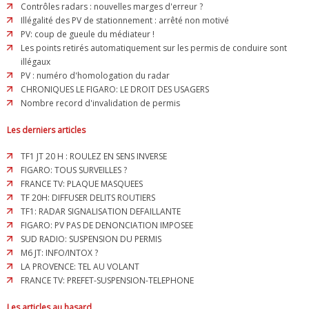
Contrôles radars : nouvelles marges d'erreur ?
Illégalité des PV de stationnement : arrêté non motivé
PV: coup de gueule du médiateur !
Les points retirés automatiquement sur les permis de conduire sont
illégaux
PV : numéro d'homologation du radar
CHRONIQUES LE FIGARO: LE DROIT DES USAGERS
Nombre record d'invalidation de permis
Les derniers articles
TF1 JT 20 H : ROULEZ EN SENS INVERSE
FIGARO: TOUS SURVEILLES ?
FRANCE TV: PLAQUE MASQUEES
TF 20H: DIFFUSER DELITS ROUTIERS
TF1: RADAR SIGNALISATION DEFAILLANTE
FIGARO: PV PAS DE DENONCIATION IMPOSEE
SUD RADIO: SUSPENSION DU PERMIS
M6 JT: INFO/INTOX ?
LA PROVENCE: TEL AU VOLANT
FRANCE TV: PREFET-SUSPENSION-TELEPHONE
Les articles au hasard