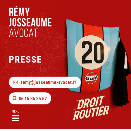
PRESSE
remy@josseaume-avocat.fr
06 15 35 35 52
MENU