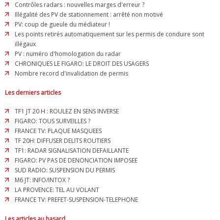
Contrôles radars : nouvelles marges d'erreur ?
Illégalité des PV de stationnement : arrêté non motivé
PV: coup de gueule du médiateur !
Les points retirés automatiquement sur les permis de conduire sont
illégaux
PV : numéro d'homologation du radar
CHRONIQUES LE FIGARO: LE DROIT DES USAGERS
Nombre record d'invalidation de permis
Les derniers articles
TF1 JT 20 H : ROULEZ EN SENS INVERSE
FIGARO: TOUS SURVEILLES ?
FRANCE TV: PLAQUE MASQUEES
TF 20H: DIFFUSER DELITS ROUTIERS
TF1: RADAR SIGNALISATION DEFAILLANTE
FIGARO: PV PAS DE DENONCIATION IMPOSEE
SUD RADIO: SUSPENSION DU PERMIS
M6 JT: INFO/INTOX ?
LA PROVENCE: TEL AU VOLANT
FRANCE TV: PREFET-SUSPENSION-TELEPHONE
Les articles au hasard